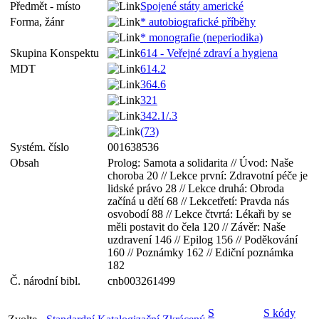
Předmět - místo
Spojené státy americké
Forma, žánr
* autobiografické příběhy
* monografie (neperiodika)
Skupina Konspektu
614 - Veřejné zdraví a hygiena
MDT
614.2
364.6
321
342.1/.3
(73)
Systém. číslo
001638536
Obsah
Prolog: Samota a solidarita // Úvod: Naše
choroba 20 // Lekce první: Zdravotní péče je
lidské právo 28 // Lekce druhá: Obroda
začíná u dětí 68 // Lekcetřetí: Pravda nás
osvobodí 88 // Lekce čtvrtá: Lékaři by se
měli postavit do čela 120 // Závěr: Naše
uzdravení 146 // Epilog 156 // Poděkování
160 // Poznámky 162 // Ediční poznámka
182
Č. národní bibl.
cnb003261499
S
S kódy