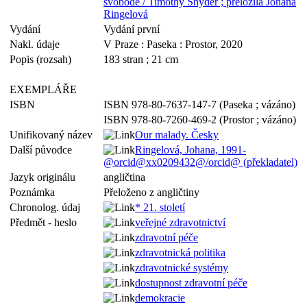
svobodě / Timothy Snyder ; přeložila Johana
Ringelová
Vydání
Vydání první
Nakl. údaje
V Praze : Paseka : Prostor, 2020
Popis (rozsah)
183 stran ; 21 cm
EXEMPLÁŘE
ISBN
ISBN 978-80-7637-147-7 (Paseka ; vázáno)
ISBN 978-80-7260-469-2 (Prostor ; vázáno)
Unifikovaný název
Our malady. Česky
Další původce
Ringelová, Johana, 1991-
@orcid@xx0209432@/orcid@ (překladatel)
Jazyk originálu
angličtina
Poznámka
Přeloženo z angličtiny
Chronolog. údaj
* 21. století
Předmět - heslo
veřejné zdravotnictví
zdravotní péče
zdravotnická politika
zdravotnické systémy
dostupnost zdravotní péče
demokracie