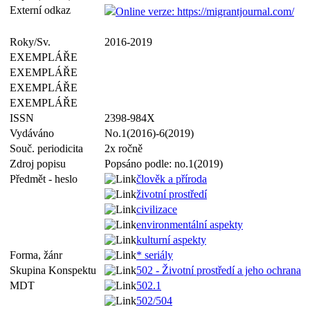
Externí odkaz
Online verze: https://migrantjournal.com/
Roky/Sv.
2016-2019
EXEMPLÁŘE
EXEMPLÁŘE
EXEMPLÁŘE
EXEMPLÁŘE
ISSN
2398-984X
Vydáváno
No.1(2016)-6(2019)
Souč. periodicita
2x ročně
Zdroj popisu
Popsáno podle: no.1(2019)
Předmět - heslo
člověk a příroda
životní prostředí
civilizace
environmentální aspekty
kulturní aspekty
Forma, žánr
* seriály
Skupina Konspektu
502 - Životní prostředí a jeho ochrana
MDT
502.1
502/504