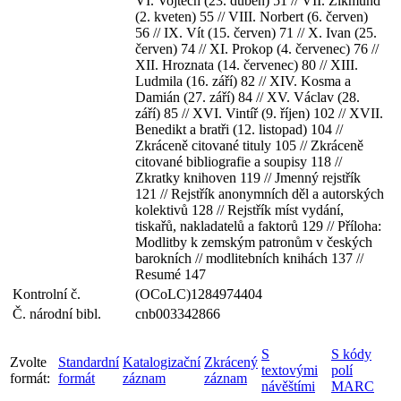
VI. Vojtěch (23. duben) 51 // VII. Zikmund
(2. kveten) 55 // VIII. Norbert (6. červen)
56 // IX. Vít (15. červen) 71 // X. Ivan (25.
červen) 74 // XI. Prokop (4. červenec) 76 //
XII. Hroznata (14. červenec) 80 // XIII.
Ludmila (16. září) 82 // XIV. Kosma a
Damián (27. září) 84 // XV. Václav (28.
září) 85 // XVI. Vintíř (9. říjen) 102 // XVII.
Benedikt a bratři (12. listopad) 104 //
Zkráceně citované tituly 105 // Zkráceně
citované bibliografie a soupisy 118 //
Zkratky knihoven 119 // Jmenný rejstřík
121 // Rejstřík anonymních děl a autorských
kolektivů 128 // Rejstřík míst vydání,
tiskařů, nakladatelů a faktorů 129 // Příloha:
Modlitby k zemským patronům v českých
barokních // modlitebních knihách 137 //
Resumé 147
Kontrolní č.
(OCoLC)1284974404
Č. národní bibl.
cnb003342866
S
S kódy
Zvolte
Standardní
Katalogizační
Zkrácený
textovými
polí
formát:
formát
záznam
záznam
návěštími
MARC