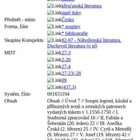
křesťanská literatura
staré tisky
Předmět - místo
Česko
Forma, žánr
* soupisy
* bibliografie
Skupina Konspektu
82-97 - Náboženská literatura.
Duchovní literatura (o ní)
MDT
27-3
2-26
27-4
27-23/-28
09
(437.3)
Systém. číslo
001651194
Obsah
Obsah // Úvod 7 // Soupis legend, kázání a
příbuzných textů o zemských patronech
vydaných tiskem v 1.1550-1750 // I.
Souborná zpracování 16 // II. Fabián a
Šebestián (20. leden) 22 // III. Anežka
Česká (2. březen) 25 // IV. Cyril a Metoděj
(9. březen) 27 // V. Josef (19. březen) 42 //