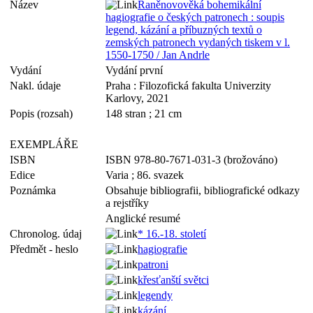
Název
Raněnovověká bohemikální
hagiografie o českých patronech : soupis
legend, kázání a příbuzných textů o
zemských patronech vydaných tiskem v l.
1550-1750 / Jan Andrle
Vydání
Vydání první
Nakl. údaje
Praha : Filozofická fakulta Univerzity
Karlovy, 2021
Popis (rozsah)
148 stran ; 21 cm
EXEMPLÁŘE
ISBN
ISBN 978-80-7671-031-3 (brožováno)
Edice
Varia ; 86. svazek
Poznámka
Obsahuje bibliografii, bibliografické odkazy
a rejstříky
Anglické resumé
Chronolog. údaj
* 16.-18. století
Předmět - heslo
hagiografie
patroni
křesťanští světci
legendy
kázání