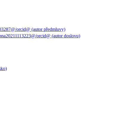
03287@/orcid@ (autor předmluvy)
pna20211113223@/orcid@ (autor doslovu)
sko)