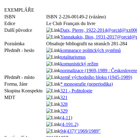
EXEMPLÁŘE
ISBN
ISBN 2-226-00149-2 (vázáno)
Edice
Le Club Français du livre
Další původce
Daix, Pierre, 1922-2014@orcid@xx00
Yannakakis, Ilios, 1931-2017@orcid@
Poznámka
Obsahuje bibliografii na stranách 281-284
Předmět - heslo
komparace politických systémů
totalitarismus
komunistický režim
normalizace (1969-1989 : Českosloven
Předmět - místo
země východního bloku (1945-1989)
Forma, žánr
* monografie (neperiodika)
Skupina Konspektu
321 - Politologie
MDT
321
328
329
(4-11)
(4-191.2)
94(437)"1969/1989"