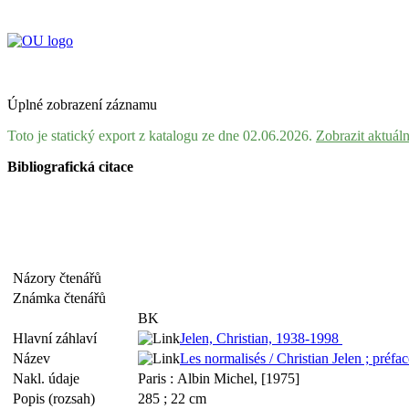
Úplné zobrazení záznamu
Toto je statický export z katalogu ze dne 02.06.2026.
Zobrazit aktuál
Bibliografická citace
Názory čtenářů
Známka čtenářů
BK
Hlavní záhlaví
Jelen, Christian, 1938-1998
Název
Les normalisés / Christian Jelen ; préfa
Nakl. údaje
Paris : Albin Michel, [1975]
Popis (rozsah)
285 ; 22 cm