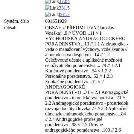
37.04
331.5
001.2
Systém. číslo
001651929
Obsah
OBSAH // PŘEDMLUVA (Jaroslav
Veteška)...9 // ÚVOD...11 // 1
VÝCHODISKÁ ANDRAGOGICKÉHO
PORADENSTVA...13 // 1.1 Andragogika -
veda o manažovaní výchovy, vzdelávania //
a poradenstva dospelým...14 // 1.2
Celoživotné učenie a aplikačné možnosti
celoživotného poradenstva ... 29 // 1.2.1
Kariérové poradenstvo...54 // 1.2.2
Personálne poradenstvo...52 // 1.2.3
Edukačné poradenstvo...55 // 2
ANDRAGOGICKÉ
PORADENSTVO...71 // 2.1 Andragogické
poradenstvo - teoretické východiská...71 //
2.2 Andragogické poradenstvo - prostriedok
rozvoja docility človeka.77 // 2.3 Aplikačné
dimenzie andragogického poradenstva...84
// 2.4 Andragogické profesijné
poradenstvo...98 // 2.5 Úrovne
andragogického poradenstva...103 // 2.6