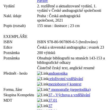
Pavlov
Vydání
2. rozšířené a aktualizované vydání, 1.
vydání v České andragogické společnosti
Nakl. údaje
Praha : Česká andragogická
společnost, 2021
Popis (rozsah)
155 stran : ilustrace ; 23 cm
EXEMPLÁŘE
ISBN
ISBN 978-80-907809-6-5 (brožováno)
Edice
Česká a slovenská andragogika ; svazek 23
Poznámka
200 výtisků
Poznámka
Obsahuje bibliografii na stranách 143-153 a
bibliografické odkazy
Částečně český text, anglické resumé
Předmět - heslo
andragogika
celoživotní vzdělávání
mezioborový kontext
Forma, žánr
* monografie (neperiodika)
Skupina Konspektu
37 - Výchova a vzdělávání
MDT
37.01
37