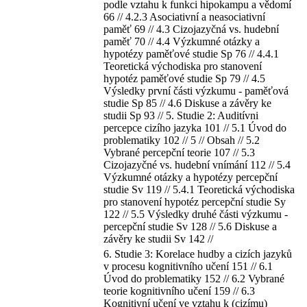
podle vztahu k funkci hipokampu a vědomí
66 // 4.2.3 Asociativní a neasociativní
paměť 69 // 4.3 Cizojazyčná vs. hudební
paměť 70 // 4.4 Výzkumné otázky a
hypotézy paměťové studie Sp 76 // 4.4.1
Teoretická východiska pro stanovení
hypotéz paměťové studie Sp 79 // 4.5
Výsledky první části výzkumu - paměťová
studie Sp 85 // 4.6 Diskuse a závěry ke
studii Sp 93 // 5. Studie 2: Auditívni
percepce cizího jazyka 101 // 5.1 Úvod do
problematiky 102 // 5 // Obsah // 5.2
Vybrané percepční teorie 107 // 5.3
Cizojazyčné vs. hudební vnímání 112 // 5.4
Výzkumné otázky a hypotézy percepční
studie Sv 119 // 5.4.1 Teoretická východiska
pro stanovení hypotéz percepční studie Sy
122 // 5.5 Výsledky druhé části výzkumu -
percepční studie Sv 128 // 5.6 Diskuse a
závěry ke studii Sv 142 //
6. Studie 3: Korelace hudby a cizích jazyků
v procesu kognitivního učení 151 // 6.1
Úvod do problematiky 152 // 6.2 Vybrané
teorie kognitivního učení 159 // 6.3
Kognitivní učení ve vztahu k (cizímu)