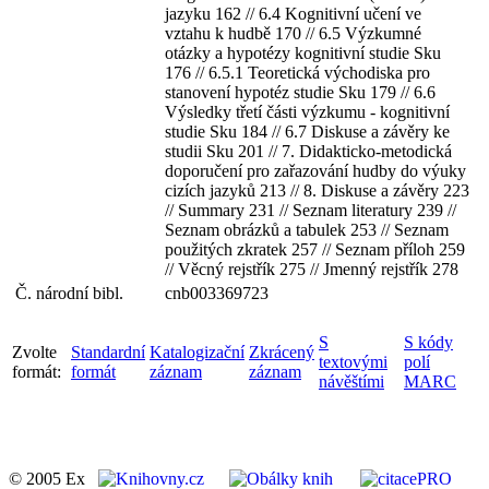
jazyku 162 // 6.4 Kognitivní učení ve
vztahu k hudbě 170 // 6.5 Výzkumné
otázky a hypotézy kognitivní studie Sku
176 // 6.5.1 Teoretická východiska pro
stanovení hypotéz studie Sku 179 // 6.6
Výsledky třetí části výzkumu - kognitivní
studie Sku 184 // 6.7 Diskuse a závěry ke
studii Sku 201 // 7. Didakticko-metodická
doporučení pro zařazování hudby do výuky
cizích jazyků 213 // 8. Diskuse a závěry 223
// Summary 231 // Seznam literatury 239 //
Seznam obrázků a tabulek 253 // Seznam
použitých zkratek 257 // Seznam příloh 259
// Věcný rejstřík 275 // Jmenný rejstřík 278
Č. národní bibl.
cnb003369723
S
S kódy
Zvolte
Standardní
Katalogizační
Zkrácený
textovými
polí
formát:
formát
záznam
záznam
návěštími
MARC
© 2005 Ex