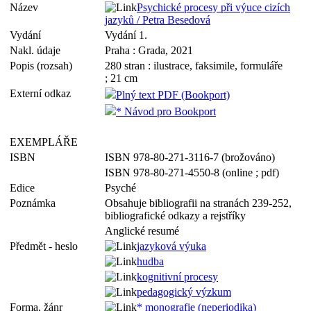
Název
Psychické procesy při výuce cizích
jazyků / Petra Besedová
Vydání
Vydání 1.
Nakl. údaje
Praha : Grada, 2021
Popis (rozsah)
280 stran : ilustrace, faksimile, formuláře
; 21 cm
Externí odkaz
Plný text PDF (Bookport)
* Návod pro Bookport
EXEMPLÁŘE
ISBN
ISBN 978-80-271-3116-7 (brožováno)
ISBN 978-80-271-4550-8 (online ; pdf)
Edice
Psyché
Poznámka
Obsahuje bibliografii na stranách 239-252,
bibliografické odkazy a rejstříky
Anglické resumé
Předmět - heslo
jazyková výuka
hudba
kognitivní procesy
pedagogický výzkum
Forma, žánr
* monografie (neperiodika)