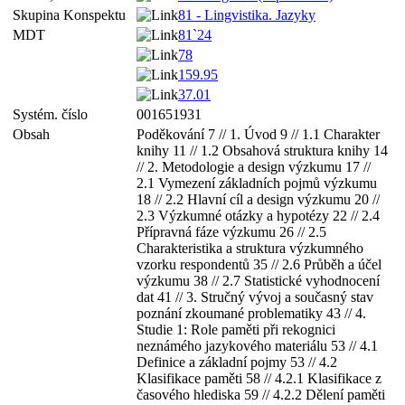
Skupina Konspektu
81 - Lingvistika. Jazyky
MDT
81`24
78
159.95
37.01
Systém. číslo
001651931
Obsah
Poděkování 7 // 1. Úvod 9 // 1.1 Charakter
knihy 11 // 1.2 Obsahová struktura knihy 14
// 2. Metodologie a design výzkumu 17 //
2.1 Vymezení základních pojmů výzkumu
18 // 2.2 Hlavní cíl a design výzkumu 20 //
2.3 Výzkumné otázky a hypotézy 22 // 2.4
Přípravná fáze výzkumu 26 // 2.5
Charakteristika a struktura výzkumného
vzorku respondentů 35 // 2.6 Průběh a účel
výzkumu 38 // 2.7 Statistické vyhodnocení
dat 41 // 3. Stručný vývoj a současný stav
poznání zkoumané problematiky 43 // 4.
Studie 1: Role paměti při rekognici
neznámého jazykového materiálu 53 // 4.1
Definice a základní pojmy 53 // 4.2
Klasifikace paměti 58 // 4.2.1 Klasifikace z
časového hlediska 59 // 4.2.2 Dělení paměti