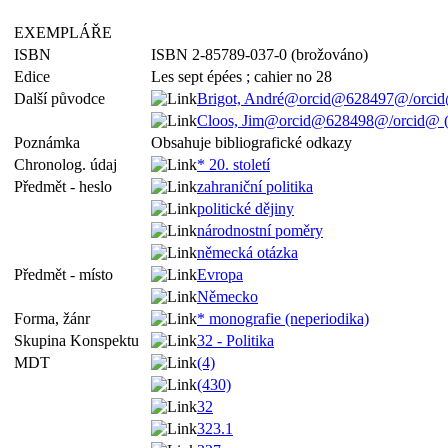
EXEMPLÁŘE
ISBN
ISBN 2-85789-037-0 (brožováno)
Edice
Les sept épées ; cahier no 28
Další původce
Brigot, André@orcid@628497@/orcid@
Cloos, Jim@orcid@628498@/orcid@ (
Poznámka
Obsahuje bibliografické odkazy
Chronolog. údaj
* 20. století
Předmět - heslo
zahraniční politika
politické dějiny
národnostní poměry
německá otázka
Předmět - místo
Evropa
Německo
Forma, žánr
* monografie (neperiodika)
Skupina Konspektu
32 - Politika
MDT
(4)
(430)
32
323.1