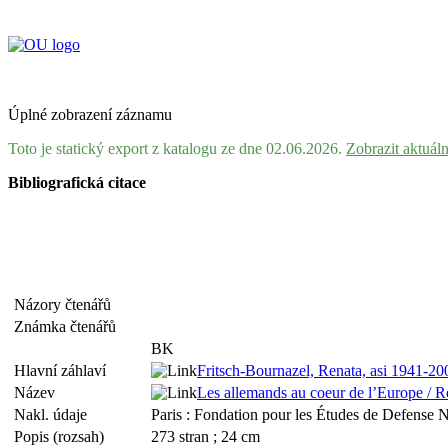
Úplné zobrazení záznamu
Toto je statický export z katalogu ze dne 02.06.2026.
Zobrazit aktuál
Bibliografická citace
Názory čtenářů
Známka čtenářů
BK
Hlavní záhlaví
Fritsch-Bournazel, Renata, asi 1941-2
Název
Les allemands au coeur de l’Europe / R
Nakl. údaje
Paris : Fondation pour les Études de Defense N
Popis (rozsah)
273 stran ; 24 cm