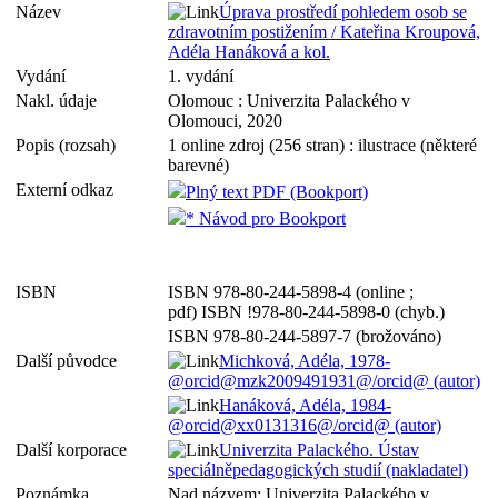
Název
Úprava prostředí pohledem osob se
zdravotním postižením / Kateřina Kroupová,
Adéla Hanáková a kol.
Vydání
1. vydání
Nakl. údaje
Olomouc : Univerzita Palackého v
Olomouci, 2020
Popis (rozsah)
1 online zdroj (256 stran) : ilustrace (některé
barevné)
Externí odkaz
Plný text PDF (Bookport)
* Návod pro Bookport
ISBN
ISBN 978-80-244-5898-4 (online ;
pdf) ISBN !978-80-244-5898-0 (chyb.)
ISBN 978-80-244-5897-7 (brožováno)
Další původce
Michková, Adéla, 1978-
@orcid@mzk2009491931@/orcid@ (autor)
Hanáková, Adéla, 1984-
@orcid@xx0131316@/orcid@ (autor)
Další korporace
Univerzita Palackého. Ústav
speciálněpedagogických studií (nakladatel)
Poznámka
Nad názvem: Univerzita Palackého v