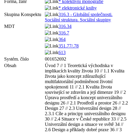
Forma, žánr
* kolektivní monografie
* elektronické knihy
Skupina Konspektu
316.3 - Globální společnosti.
Sociální struktura. Sociální skupiny
MDT
316.34
316.7
364
351.77/.78
613
Systém. číslo
001652692
Obsah
Úvod 7 // 1 Teoretická východiska v
implikacích kvality života 10 // 1.1 Kvalita
života
jako
koncept zdůrazňující
multifaktoriální podmíněnost životní
spokojenosti 11 // 2.1 Kvalita života
související se zdravím a její dimenze 19 // 2
Úprava prostředí a koncept univerzálního
designu 26 // 2.1 Prostředí a prostor 26 // 2.2
Design 27 // 2.3 Univerzální design 28 //
2.3.1 Cíle a principy univerzálního designu
30 // 2.4 Situace v České republice 33 // 2.5
Univerzální design a situace ve světě 34 //
2.6 Design a příklady dobré praxe 36 // 3