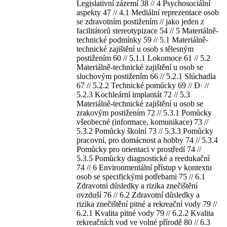
Legislativní zázemí 38 // 4 Psychosociální
aspekty 47 // 4.1 Mediální reprezentace osob
se zdravotním postižením //
jako
jeden z
facilitátorů stereotypizace 54 // 5 Materiálně-
technické podmínky 59 // 5.1 Materiálně-
technické zajištění u osob s tělesným
postižením 60 // 5.1.1 Lokomoce 61 // 5.2
Materiálně-technické zajištění u osob se
sluchovým postižením 66 // 5.2.1 Slúchadla
67 // 5.2.2 Technické pomůcky 69 // Đ· //
5.2.3 Kochleární implantát 72 // 5.3
Materiálně-technické zajištění u osob se
zrakovým postižením 72 // 5.3.1 Pomůcky
všeobecné (informace, komunikace) 73 //
5.3.2 Pomůcky školní 73 // 5.3.3 Pomůcky
pracovní, pro domácnost a hobby 74 // 5.3.4
Pomůcky pro orientaci v prostředí 74 //
5.3.5 Pomůcky diagnostické a reedukační
74 // 6 Environmentální přístup v kontextu
osob se specifickými potřebami 75 // 6.1
Zdravotní důsledky a rizika znečištění
ovzduší 76 // 6.2 Zdravotní důsledky a
rizika znečištění pitné a rekreační vody 79 //
6.2.1 Kvalita pitné vody 79 // 6.2.2 Kvalita
rekreačních vod ve volné přírodě 80 // 6.3