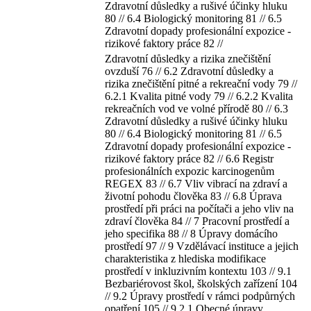
Zdravotní důsledky a rušivé účinky hluku
80 // 6.4 Biologický monitoring 81 // 6.5
Zdravotní dopady profesionální expozice -
rizikové faktory práce 82 //
Zdravotní důsledky a rizika znečištění
ovzduší 76 // 6.2 Zdravotní důsledky a
rizika znečištění pitné a rekreační vody 79 //
6.2.1 Kvalita pitné vody 79 // 6.2.2 Kvalita
rekreačních vod ve volné přírodě 80 // 6.3
Zdravotní důsledky a rušivé účinky hluku
80 // 6.4 Biologický monitoring 81 // 6.5
Zdravotní dopady profesionální expozice -
rizikové faktory práce 82 // 6.6 Registr
profesionálních expozic karcinogenům
REGEX 83 // 6.7 Vliv vibrací na zdraví a
životní pohodu člověka 83 // 6.8 Úprava
prostředí při práci na počítači a jeho vliv na
zdraví člověka 84 // 7 Pracovní prostředí a
jeho specifika 88 // 8 Úpravy domácího
prostředí 97 // 9 Vzdělávací instituce a jejich
charakteristika z hlediska modifikace
prostředí v inkluzivním kontextu 103 // 9.1
Bezbariérovost škol, školských zařízení 104
// 9.2 Úpravy prostředí v rámci podpůrných
opatření 105 // 9.2.1 Obecné úpravy