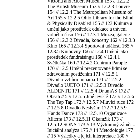
Victoria and Albert Museum 153 // 12.2.2
The British Museum 153 // 12.2.3 Louvre
154 // 12.2.4 The Metropolitan Museum of
Art 155 // 12.2.5 Ohio Library for the Blind
& Physically Disabled 155 // 123 Kultura a
umění
jako
prostředek edukace a trávení
volného času 156 // 12.3.1 Muzea, galerie
156 // 12.3.2 Divadla, koncerty 162 // 12.3.3
Kino 165 // 12.3.4 Sportovní události 165 //
12.3.5 Knihovny 166 // 12.4 Umění
jako
prostředek fundraisingu 168 // 12.4.1
Světluška 169 // 12.4.2 Centrum Paraple
170 // 12.5 Umění prezentované lidmi se
zdravotním postižením 171 // 12.5.1
Divadlo vzhůru nohama 171 // 12.5.2
Divadlo UJETO 171 // 12.5.3 Divadlo
ALDENTE 171 // 12.5.4 Dr.amAS 172 //
Obsah // 5 // 12.5.5 Jiné jeviště 172 // 12.5.6
The Tap Tap 172 // 12.5.7 Mluvící ruce 172
// 12.5.8 Divadlo Neslyším 172 // 12.5.9
Hands Dance 173 // 12.5.10 Organizace
Aliterra 173 // 12.5.11 Okamžik 173 //
12.5.12 SONS 173 // 13 Výzkumný záměr -
Iniciální analýza 175 // 14 Metodologie 177
// 15 Výsledky a jejich interpretace 180 //