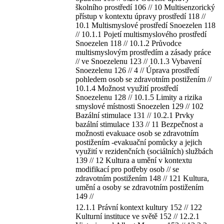
školního prostředí 106 // 10 Multisenzorický
přístup v kontextu úpravy prostředí 118 //
10.1 Multismyslové prostředí Snoezelen 118
// 10.1.1 Pojetí multismyslového prostředí
Snoezelen 118 // 10.1.2 Průvodce
multismyslovým prostředím a zásady práce
// ve Snoezelenu 123 // 10.1.3 Vybavení
Snoezelenu 126 // 4 // Úprava prostředí
pohledem osob se zdravotním postižením //
10.1.4 Možnost využití prostředí
Snoezelenu 128 // 10.1.5 Limity a rizika
smyslové místnosti Snoezelen 129 // 102
Bazální stimulace 131 // 10.2.1 Prvky
bazální stimulace 133 // 11 Bezpečnost a
možnosti evakuace osob se zdravotním
postižením -evakuační pomůcky a jejich
využití v rezidenčních (sociálních) službách
139 // 12 Kultura a umění v kontextu
modifikací pro potřeby osob // se
zdravotním postižením 148 // 121 Kultura,
umění a osoby se zdravotním postižením
149 //
12.1.1 Právní kontext kultury 152 // 122
Kulturní instituce ve světě 152 // 12.2.1