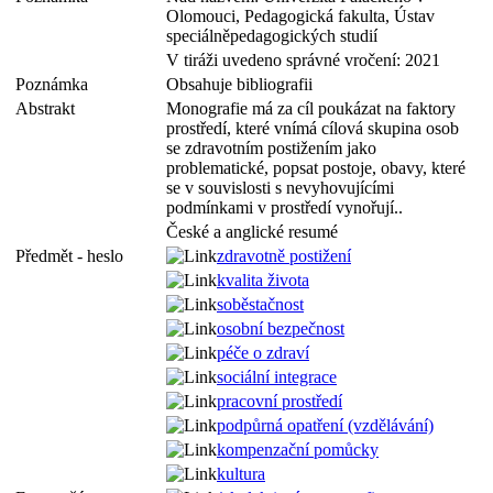
Olomouci, Pedagogická fakulta, Ústav
speciálněpedagogických studií
V tiráži uvedeno správné vročení: 2021
Poznámka
Obsahuje bibliografii
Abstrakt
Monografie má za cíl poukázat na faktory
prostředí, které vnímá cílová skupina osob
se zdravotním postižením
jako
problematické, popsat postoje, obavy, které
se v souvislosti s nevyhovujícími
podmínkami v prostředí vynořují..
České a anglické resumé
Předmět - heslo
zdravotně postižení
kvalita života
soběstačnost
osobní bezpečnost
péče o zdraví
sociální integrace
pracovní prostředí
podpůrná opatření (vzdělávání)
kompenzační pomůcky
kultura