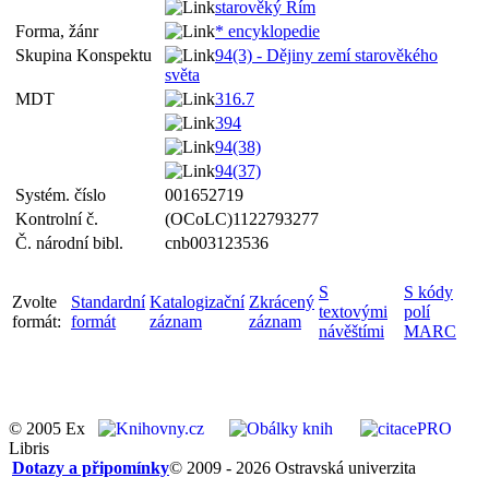
starověký Řím
Forma, žánr
* encyklopedie
Skupina Konspektu
94(3) - Dějiny zemí starověkého
světa
MDT
316.7
394
94(38)
94(37)
Systém. číslo
001652719
Kontrolní č.
(OCoLC)1122793277
Č. národní bibl.
cnb003123536
S
S kódy
Zvolte
Standardní
Katalogizační
Zkrácený
textovými
polí
formát:
formát
záznam
záznam
návěštími
MARC
© 2005 Ex
Libris
Dotazy a připomínky
© 2009 - 2026 Ostravská univerzita