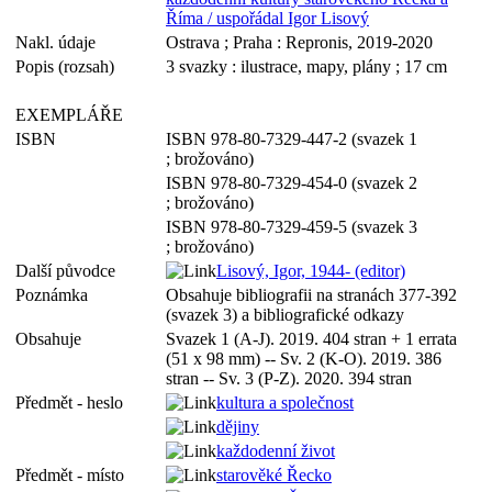
Říma / uspořádal Igor Lisový
Nakl. údaje
Ostrava ; Praha : Repronis, 2019-2020
Popis (rozsah)
3 svazky : ilustrace, mapy, plány ; 17 cm
EXEMPLÁŘE
ISBN
ISBN 978-80-7329-447-2 (svazek 1
; brožováno)
ISBN 978-80-7329-454-0 (svazek 2
; brožováno)
ISBN 978-80-7329-459-5 (svazek 3
; brožováno)
Další původce
Lisový, Igor, 1944- (editor)
Poznámka
Obsahuje bibliografii na stranách 377-392
(svazek 3) a bibliografické odkazy
Obsahuje
Svazek 1 (A-J). 2019. 404 stran + 1 errata
(51 x 98 mm) -- Sv. 2 (K-O). 2019. 386
stran -- Sv. 3 (P-Z). 2020. 394 stran
Předmět - heslo
kultura a společnost
dějiny
každodenní život
Předmět - místo
starověké Řecko