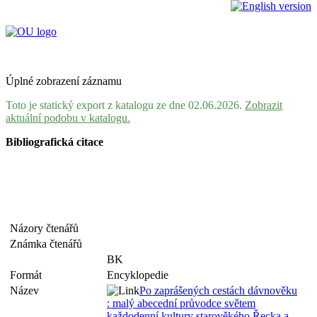
Úplné zobrazení záznamu
Toto je statický export z katalogu ze dne 02.06.2026.
Zobrazit
aktuální podobu v katalogu.
Bibliografická citace
Názory čtenářů
Známka čtenářů
BK
Formát
Encyklopedie
Název
Po zaprášených cestách dávnověku
: malý abecední průvodce světem
každodenní kultury starověkého Řecka a