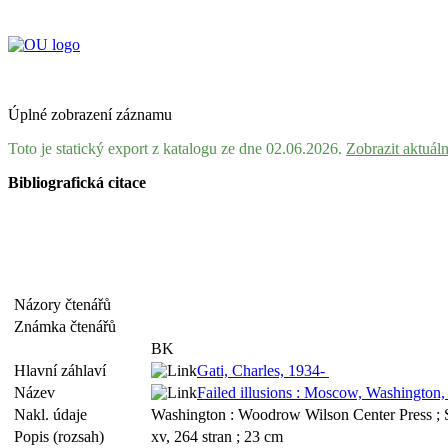
Úplné zobrazení záznamu
Toto je statický export z katalogu ze dne 02.06.2026.
Zobrazit aktuál
Bibliografická citace
Názory čtenářů
Známka čtenářů
BK
Hlavní záhlaví
Gati, Charles, 1934-
Název
Failed illusions : Moscow, Washington,
Nakl. údaje
Washington : Woodrow Wilson Center Press ; St
Popis (rozsah)
xv, 264 stran ; 23 cm