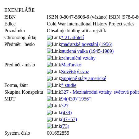
EXEMPLÁŘE
ISBN
ISBN 0-8047-5606-6 (vázáno) ISBN !978-0-8
Edice
Cold War International History Project series
Poznámka
Obsahuje bibliografii a rejstřík
Chronolog. údaj
* 21. století
Předmět - heslo
maďarské povstání (1956)
studená válka (1945-1989)
zahraniční vztahy
Předmět - místo
Maďarsko
Sovětský svaz
Spojené státy americké
Forma, žánr
* studie
Skupina Konspektu
327 - Mezinárodní vztahy, světová polit
MDT
94(439)"1956"
327
(439)
(47+57)
(73)
Systém. číslo
001652855