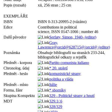
Popis (rozsah)
xii, 256 stran ; 25 cm
EXEMPLÁŘE
ISBN
ISBN 0-313-20995-2 (vázáno)
Edice
Contributions in political
science, ISSN 0147-1066 ; number 46
Další původce
Serfaty, Simon, 1940- (editor)
Gray,
Lawrence@orcid@628715@/orcid@ (editor)
Poznámka
Obsahuje bibliografii na stranách 233-244,
bibliografické odkazy a rejstřík
Předmět - korpora
Partito comunista italiano
Chronolog. údaj
* 20. století
Předmět - heslo
komunistické strany
politika a vláda
Předmět - místo
Itálie
Forma, žánr
* sborníky
Skupina Konspektu
329 - Politické strany a hnutí
MDT
329.1/.6
328/329