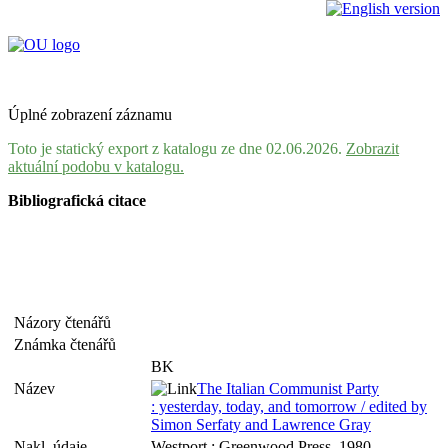
Úplné zobrazení záznamu
Toto je statický export z katalogu ze dne 02.06.2026.
Zobrazit
aktuální podobu v katalogu.
Bibliografická citace
Názory čtenářů
Známka čtenářů
BK
Název
The Italian Communist Party
: yesterday, today, and tomorrow / edited by
Simon Serfaty and Lawrence Gray
Nakl. údaje
Westport : Greenwood Press, 1980