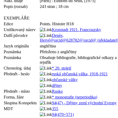
Nakl. údaje
[Paris] : Éditions du Seuil, [1975]
Popis (rozsah)
243 stran ; 18 cm
EXEMPLÁŘE
Edice
Points. Histoire H18
Unifikovaný název
Kronstadt 1921. Francouzsky
Další původce
Denès,
Hervé@orcid@628782@/orcid@ (překladatel
Jazyk originálu
angličtina
Poznámka
Přeloženo z angličtiny
Poznámka
Obsahuje bibliografie, bibliografické odkazy a
rejstřík
Chronolog. údaj
* 20. století
Předmět - heslo
ruská občanská válka, 1918-1921
občanské války
dějiny
Předmět - místo
Rusko
Forma, žánr
* monografie (neperiodika)
Skupina Konspektu
94(47) - Dějiny zemí východní Evropy
MDT
355
94(470+571)