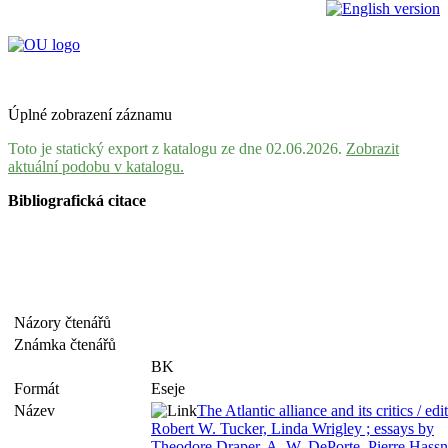
Úplné zobrazení záznamu
Toto je statický export z katalogu ze dne 02.06.2026.
Zobrazit
aktuální podobu v katalogu.
Bibliografická citace
Názory čtenářů
Známka čtenářů
BK
Formát
Eseje
Název
The Atlantic alliance and its critics / edi
Robert W. Tucker, Linda Wrigley ; essays by
Theodore Draper, A. W. DePorte, Pierre Hassn