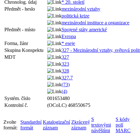
Chronolog. údaj
* 20. století
Předmět - heslo
mezinárodní vztahy
politická krize
mezinárodní instituce a organizace
Předmět - místo
Spojené státy americké
Evropa
Forma, žánr
* eseje
Skupina Konspektu
327 - Mezinárodní vztahy, světová polit
MDT
327
323
328
327.7
(73)
(4)
Systém. číslo
001653480
Kontrolní č.
(OCoLC) 468550675
S
S kódy
Zvolte
Standardní
Katalogizační
Zkrácený
textovými
polí
formát:
formát
záznam
záznam
návěštími
MARC