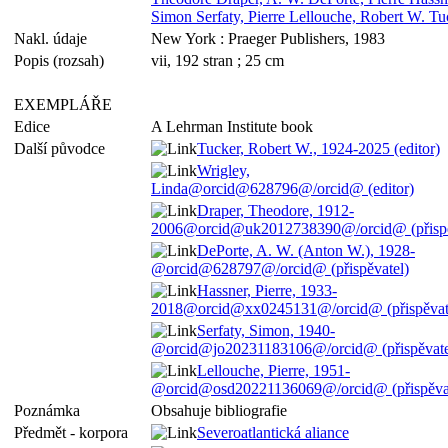
Simon Serfaty, Pierre Lellouche, Robert W. Tu
Nakl. údaje
New York : Praeger Publishers, 1983
Popis (rozsah)
vii, 192 stran ; 25 cm
EXEMPLÁŘE
Edice
A Lehrman Institute book
Další původce
Tucker, Robert W., 1924-2025 (editor)
Wrigley,
Linda@orcid@628796@/orcid@ (editor)
Draper, Theodore, 1912-
2006@orcid@uk2012738390@/orcid@ (přispě
DePorte, A. W. (Anton W.), 1928-
@orcid@628797@/orcid@ (přispěvatel)
Hassner, Pierre, 1933-
2018@orcid@xx0245131@/orcid@ (přispěvat
Serfaty, Simon, 1940-
@orcid@jo20231183106@/orcid@ (přispěvate
Lellouche, Pierre, 1951-
@orcid@osd20221136069@/orcid@ (přispěvat
Poznámka
Obsahuje bibliografie
Předmět - korpora
Severoatlantická aliance