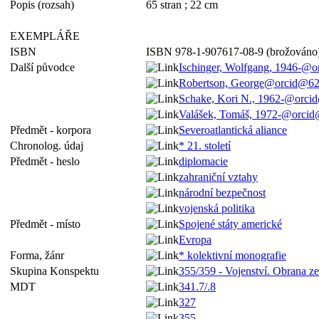
Popis (rozsah)
65 stran ; 22 cm
EXEMPLÁŘE
ISBN
ISBN 978-1-907617-08-9 (brožováno
Další původce
Ischinger, Wolfgang, 1946-@
Robertson, George@orcid@62
Schake, Kori N., 1962-@orci
Valášek, Tomáš, 1972-@orci
Předmět - korpora
Severoatlantická aliance
Chronolog. údaj
* 21. století
Předmět - heslo
diplomacie
zahraniční vztahy
národní bezpečnost
vojenská politika
Předmět - místo
Spojené státy americké
Evropa
Forma, žánr
* kolektivní monografie
Skupina Konspektu
355/359 - Vojenství. Obrana z
MDT
341.7/.8
327
355