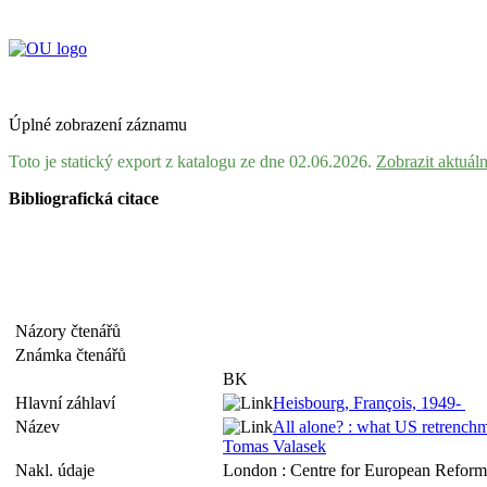
Úplné zobrazení záznamu
Toto je statický export z katalogu ze dne 02.06.2026.
Zobrazit aktuál
Bibliografická citace
Názory čtenářů
Známka čtenářů
BK
Hlavní záhlaví
Heisbourg, François, 1949-
Název
All alone? : what US retrench
Tomas Valasek
Nakl. údaje
London : Centre for European Reform