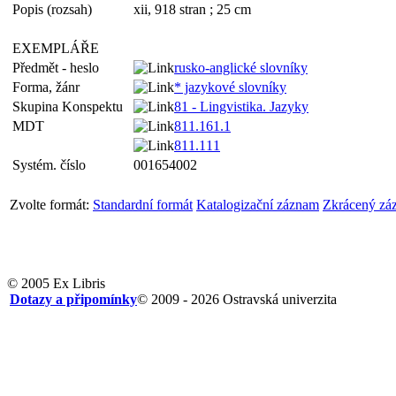
Popis (rozsah)
xii, 918 stran ; 25 cm
EXEMPLÁŘE
Předmět - heslo
rusko-anglické slovníky
Forma, žánr
* jazykové slovníky
Skupina Konspektu
81 - Lingvistika. Jazyky
MDT
811.161.1
811.111
Systém. číslo
001654002
Zvolte formát:
Standardní formát
Katalogizační záznam
Zkrácený zá
© 2005 Ex Libris
Dotazy a připomínky
© 2009 - 2026 Ostravská univerzita