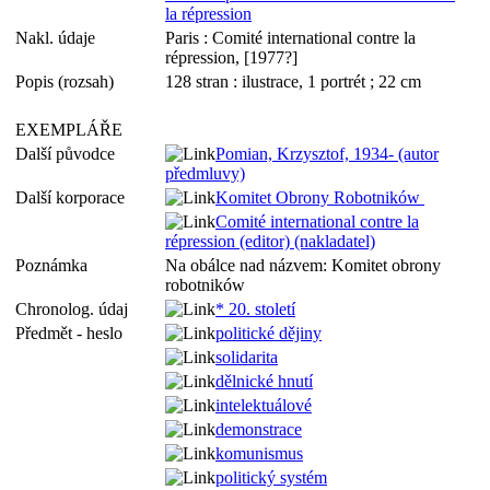
la répression
Nakl. údaje
Paris : Comité international contre la
répression, [1977?]
Popis (rozsah)
128 stran : ilustrace, 1 portrét ; 22 cm
EXEMPLÁŘE
Další původce
Pomian, Krzysztof, 1934- (autor
předmluvy)
Další korporace
Komitet Obrony Robotników
Comité international contre la
répression (editor) (nakladatel)
Poznámka
Na obálce nad názvem: Komitet obrony
robotników
Chronolog. údaj
* 20. století
Předmět - heslo
politické dějiny
solidarita
dělnické hnutí
intelektuálové
demonstrace
komunismus
politický systém