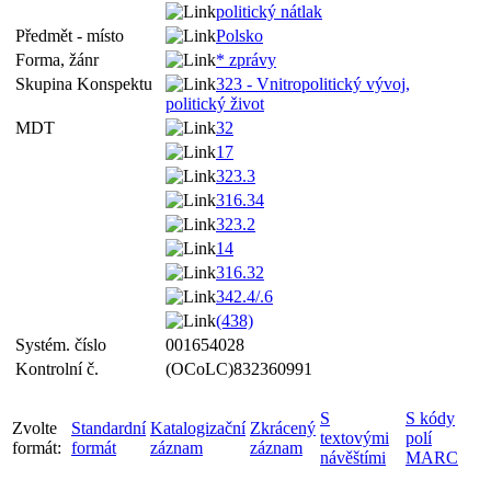
politický nátlak
Předmět - místo
Polsko
Forma, žánr
* zprávy
Skupina Konspektu
323 - Vnitropolitický vývoj,
politický život
MDT
32
17
323.3
316.34
323.2
14
316.32
342.4/.6
(438)
Systém. číslo
001654028
Kontrolní č.
(OCoLC)832360991
S
S kódy
Zvolte
Standardní
Katalogizační
Zkrácený
textovými
polí
formát:
formát
záznam
záznam
návěštími
MARC