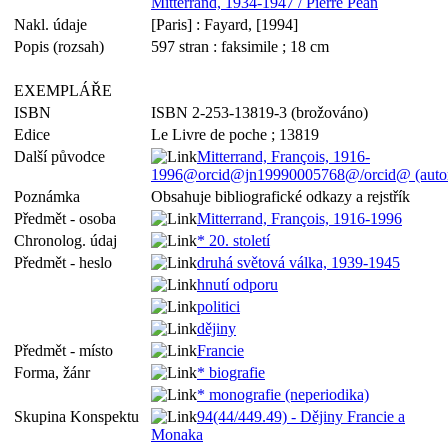
Mitterrand, 1934-1947 / Pierre Péan
Nakl. údaje
[Paris] : Fayard, [1994]
Popis (rozsah)
597 stran : faksimile ; 18 cm
EXEMPLÁŘE
ISBN
ISBN 2-253-13819-3 (brožováno)
Edice
Le Livre de poche ; 13819
Další původce
Mitterrand, François, 1916-
1996@orcid@jn19990005768@/orcid@ (auto
Poznámka
Obsahuje bibliografické odkazy a rejstřík
Předmět - osoba
Mitterrand, François, 1916-1996
Chronolog. údaj
* 20. století
Předmět - heslo
druhá světová válka, 1939-1945
hnutí odporu
politici
dějiny
Předmět - místo
Francie
Forma, žánr
* biografie
* monografie (neperiodika)
Skupina Konspektu
94(44/449.49) - Dějiny Francie a
Monaka