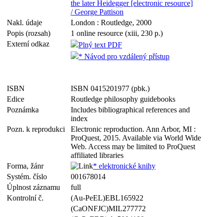
the later Heidegger [electronic resource]
/ George Pattison
Nakl. údaje
London : Routledge, 2000
Popis (rozsah)
1 online resource (xiii, 230 p.)
Externí odkaz
Plný text PDF
* Návod pro vzdálený přístup
ISBN
ISBN 0415201977 (pbk.)
Edice
Routledge philosophy guidebooks
Poznámka
Includes bibliographical references and
index
Pozn. k reprodukci
Electronic reproduction. Ann Arbor, MI :
ProQuest, 2015. Available via World Wide
Web. Access may be limited to ProQuest
affiliated libraries
Forma, žánr
* elektronické knihy
Systém. číslo
001678014
Úplnost záznamu
full
Kontrolní č.
(Au-PeEL)EBL165922
(CaONFJC)MIL277772