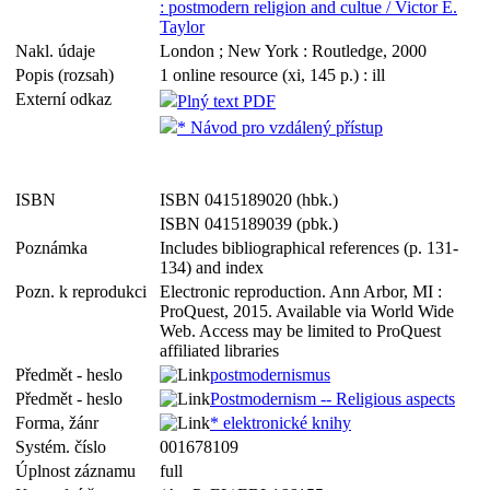
: postmodern religion and cultue / Victor E.
Taylor
Nakl. údaje
London ; New York : Routledge, 2000
Popis (rozsah)
1 online resource (xi, 145 p.) : ill
Externí odkaz
Plný text PDF
* Návod pro vzdálený přístup
ISBN
ISBN 0415189020 (hbk.)
ISBN 0415189039 (pbk.)
Poznámka
Includes bibliographical references (p. 131-
134) and index
Pozn. k reprodukci
Electronic reproduction. Ann Arbor, MI :
ProQuest, 2015. Available via World Wide
Web. Access may be limited to ProQuest
affiliated libraries
Předmět - heslo
postmodernismus
Předmět - heslo
Postmodernism -- Religious aspects
Forma, žánr
* elektronické knihy
Systém. číslo
001678109
Úplnost záznamu
full