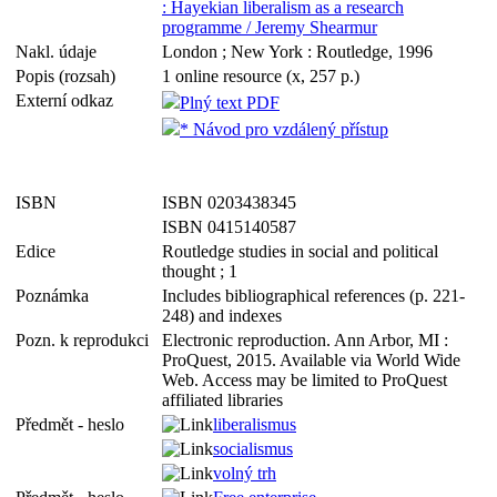
: Hayekian liberalism as a research
programme / Jeremy Shearmur
Nakl. údaje
London ; New York : Routledge, 1996
Popis (rozsah)
1 online resource (x, 257 p.)
Externí odkaz
Plný text PDF
* Návod pro vzdálený přístup
ISBN
ISBN 0203438345
ISBN 0415140587
Edice
Routledge studies in social and political
thought ; 1
Poznámka
Includes bibliographical references (p. 221-
248) and indexes
Pozn. k reprodukci
Electronic reproduction. Ann Arbor, MI :
ProQuest, 2015. Available via World Wide
Web. Access may be limited to ProQuest
affiliated libraries
Předmět - heslo
liberalismus
socialismus
volný trh