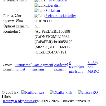
Předmět - heslo
Free enterprise
Liberalism
Socialism
Forma, žánr
* elektronické knihy
Systém. číslo
001678390
Úplnost záznamu
full
Kontrolní č.
(Au-PeEL)EBL166898
(CaONFJC)MIL15682
(CaPaEBR)ebr10058120
(MiAaPQ)EBC166898
(OCoLC)647377191
S
S kódy
Zvolte
Standardní
Katalogizační
Zkrácený
textovými
polí
formát:
formát
záznam
záznam
návěštími
MARC
© 2005 Ex
Libris
Dotazy a připomínky
© 2009 - 2026 Ostravská univerzita