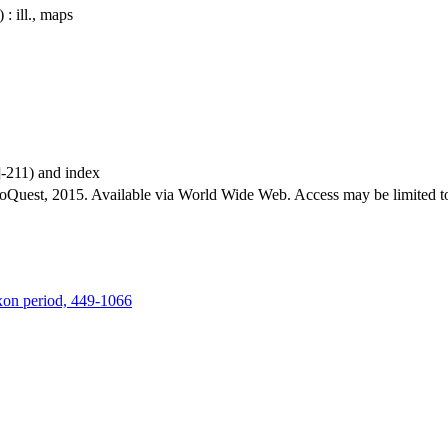
 : ill., maps
]-211) and index
roQuest, 2015. Available via World Wide Web. Access may be limited to
axon period, 449-1066