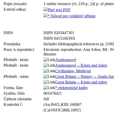
Popis (rozsah)
1 online resource (vi, 218 p., [4] p. of plates)
Externí odkaz
Plný text PDF
* Návod pro vzdálený přístup
ISBN
ISBN 0203447301
ISBN 041516639X
Poznámka
Includes bibliographical references (p. [196
Pozn. k reprodukci
Electronic reproduction. Ann Arbor, MI : P
libraries
Předmět - heslo
Anglosasové
Předmět - heslo
Anglosasové -- Kings and rulers
Civilization, Medieval
Předmět - místo
Great Britain -- History -- Anglo-S
Great Britain -- Kings and rulers
Forma, žánr
* elektronické knihy
Systém. číslo
001678421
Úplnost záznamu
full
Kontrolní č.
(Au-PeEL)EBL166967
(CaONFJC)MIL10915