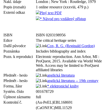
Nakl. údaje
London ; New York : Routledge, 1979
Popis (rozsah)
1 online resource (xxxviii, 479 p.)
Externí odkaz
Plný text PDF
* Návod pro vzdálený přístup
ISBN
ISBN 0203198956
Edice
The critical heritage series
Další původce
Cox, R. G. (Reginald Gordon)
Poznámka
Includes bibliography and index
Pozn. k reprodukci
Electronic reproduction. Ann Arbor, MI :
ProQuest, 2015. Available via World Wide
Web. Access may be limited to ProQuest
affiliated libraries
Předmět - heslo
anglická literatura
Předmět - heslo
anglická literatura -- 19th century
Forma, žánr
* elektronické knihy
Systém. číslo
001678729
Úplnost záznamu
full
Kontrolní č.
(Au-PeEL)EBL168691
(CaONFJC)MIL11529