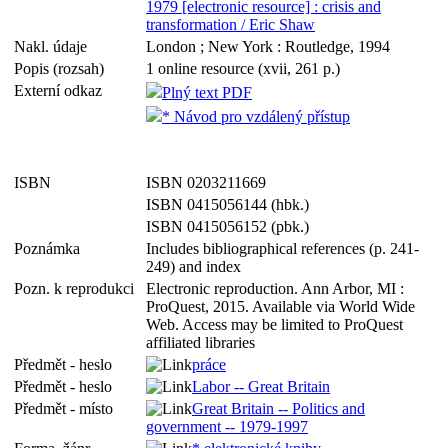
1979 [electronic resource] : crisis and
transformation / Eric Shaw
Nakl. údaje
London ; New York : Routledge, 1994
Popis (rozsah)
1 online resource (xvii, 261 p.)
Externí odkaz
Plný text PDF
* Návod pro vzdálený přístup
ISBN
ISBN 0203211669
ISBN 0415056144 (hbk.)
ISBN 0415056152 (pbk.)
Poznámka
Includes bibliographical references (p. 241-
249) and index
Pozn. k reprodukci
Electronic reproduction. Ann Arbor, MI :
ProQuest, 2015. Available via World Wide
Web. Access may be limited to ProQuest
affiliated libraries
Předmět - heslo
práce
Předmět - heslo
Labor -- Great Britain
Předmět - místo
Great Britain -- Politics and
government -- 1979-1997