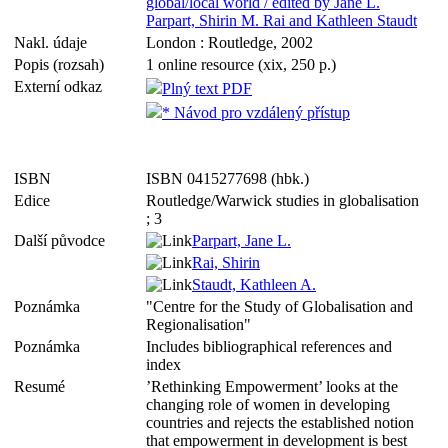
global/local world / edited by Jane L.
Parpart, Shirin M. Rai and Kathleen Staudt
Nakl. údaje
London : Routledge, 2002
Popis (rozsah)
1 online resource (xix, 250 p.)
Externí odkaz
Plný text PDF
* Návod pro vzdálený přístup
ISBN
ISBN 0415277698 (hbk.)
Edice
Routledge/Warwick studies in globalisation
; 3
Další původce
Parpart, Jane L.
Rai, Shirin
Staudt, Kathleen A.
Poznámka
"Centre for the Study of Globalisation and
Regionalisation"
Poznámka
Includes bibliographical references and
index
Resumé
’Rethinking Empowerment’ looks at the
changing role of women in developing
countries and rejects the established notion
that empowerment in development is best