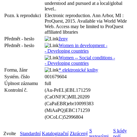
understood and pursued at a local/global
level..
Pozn. k reprodukci
Electronic reproduction. Ann Arbor, MI :
ProQuest, 2015. Available via World Wide
Web. Access may be limited to ProQuest
affiliated libraries
Předmět - heslo
ženy
Předmět - heslo
Women in development -
- Developing countries
Women -- Social conditions -
- Developing countries
Forma, žánr
* elektronické knihy
Systém. číslo
001679604
Úplnost záznamu
full
Kontrolní č.
(Au-PeEL)EBL171259
(CaONFJC)MIL20209
(CaPaEBR)ebr10099383
(MiAaPQ)EBC171259
(OCoLC)52996804
S
S kódy
Zvolte
Standardní
Katalogizační
Zkrácený
textovými
polí