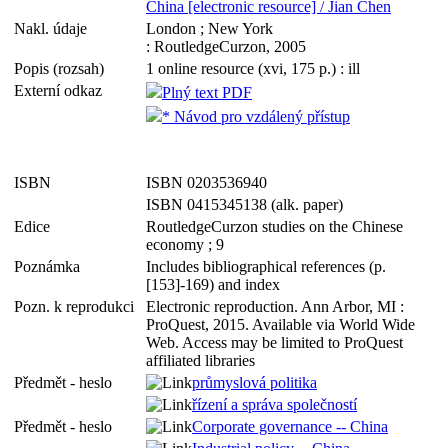
China [electronic resource] / Jian Chen
Nakl. údaje
London ; New York
: RoutledgeCurzon, 2005
Popis (rozsah)
1 online resource (xvi, 175 p.) : ill
Externí odkaz
Plný text PDF
* Návod pro vzdálený přístup
ISBN
ISBN 0203536940
ISBN 0415345138 (alk. paper)
Edice
RoutledgeCurzon studies on the Chinese
economy ; 9
Poznámka
Includes bibliographical references (p.
[153]-169) and index
Pozn. k reprodukci
Electronic reproduction. Ann Arbor, MI :
ProQuest, 2015. Available via World Wide
Web. Access may be limited to ProQuest
affiliated libraries
Předmět - heslo
průmyslová politika
řízení a správa společností
Předmět - heslo
Corporate governance -- China