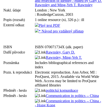
and reflection of identity / edited by Gary D.
Rawnsley and Ming-Yeh T. Rawnsley
Nakl. údaje
London ; New York
: RoutledgeCurzon, 2003
Popis (rozsah)
1 online resource (xi, 326 p.) : ill
Externí odkaz
Plný text PDF
* Návod pro vzdálený přístup
ISBN
ISBN 070071734X (alk. paper)
Další původce
Rawnsley, Gary D.
Rawnsley, Ming-Yeh T.
Poznámka
Includes bibliographical references and
index
Pozn. k reprodukci
Electronic reproduction. Ann Arbor, MI :
ProQuest, 2015. Available via World Wide
Web. Access may be limited to ProQuest
affiliated libraries
Předmět - heslo
politická komunikace
Předmět - heslo
Communication in politics -- China
Communication in politics -- China -
- Hong Kong