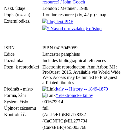
resource] / John Gooch
Nakl. údaje
London : Methuen, 1986
Popis (rozsah)
1 online resource (xiv, 42 p.) : map
Externí odkaz
Plný text PDF
* Návod pro vzdálený přístup
ISBN
ISBN 0415045959
Edice
Lancaster pamphlets
Poznámka
Includes bibliographical references
Pozn. k reprodukci
Electronic reproduction. Ann Arbor, MI :
ProQuest, 2015. Available via World Wide
Web. Access may be limited to ProQuest
affiliated libraries
Předmět - místo
Italy -- History -- 1849-1870
Forma, žánr
* elektronické knihy
Systém. číslo
001679914
Úplnost záznamu
full
Kontrolní č.
(Au-PeEL)EBL178382
(CaONFJC)MIL277794
(CaPaEBR)ebr5003768