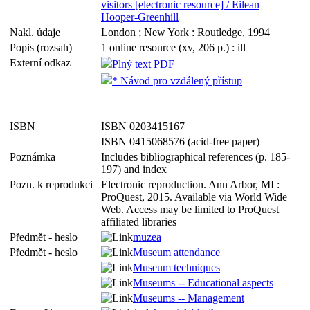
visitors [electronic resource] / Eilean
Hooper-Greenhill
Nakl. údaje
London ; New York : Routledge, 1994
Popis (rozsah)
1 online resource (xv, 206 p.) : ill
Externí odkaz
Plný text PDF
* Návod pro vzdálený přístup
ISBN
ISBN 0203415167
ISBN 0415068576 (acid-free paper)
Poznámka
Includes bibliographical references (p. 185-
197) and index
Pozn. k reprodukci
Electronic reproduction. Ann Arbor, MI :
ProQuest, 2015. Available via World Wide
Web. Access may be limited to ProQuest
affiliated libraries
Předmět - heslo
muzea
Předmět - heslo
Museum attendance
Museum techniques
Museums -- Educational aspects
Museums -- Management