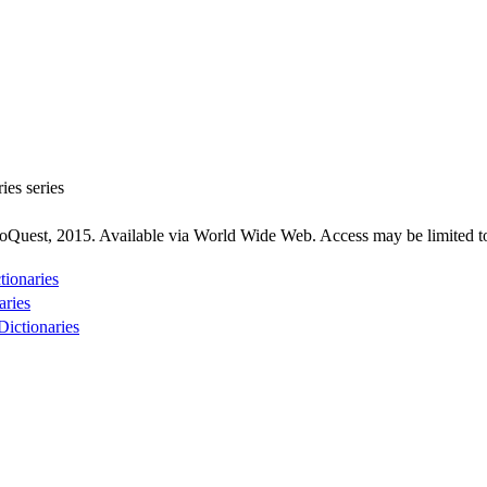
ies series
roQuest, 2015. Available via World Wide Web. Access may be limited to
tionaries
aries
Dictionaries