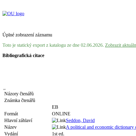
Úplné zobrazení záznamu
Toto je statický export z katalogu ze dne 02.06.2026.
Zobrazit aktuál
Bibliografická citace
Názory čtenářů
Známka čtenářů
EB
Formát
ONLINE
Hlavní záhlaví
Seddon, David
Název
A political and economic dictionary
Vydání
1st ed.