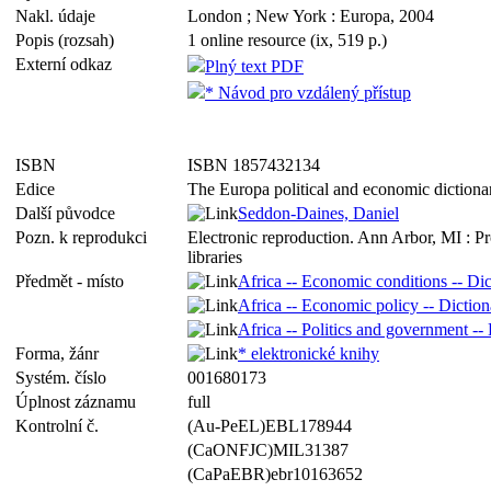
Nakl. údaje
London ; New York : Europa, 2004
Popis (rozsah)
1 online resource (ix, 519 p.)
Externí odkaz
Plný text PDF
* Návod pro vzdálený přístup
ISBN
ISBN 1857432134
Edice
The Europa political and economic dictionar
Další původce
Seddon-Daines, Daniel
Pozn. k reprodukci
Electronic reproduction. Ann Arbor, MI : P
libraries
Předmět - místo
Africa -- Economic conditions -- Dic
Africa -- Economic policy -- Diction
Africa -- Politics and government -- 
Forma, žánr
* elektronické knihy
Systém. číslo
001680173
Úplnost záznamu
full
Kontrolní č.
(Au-PeEL)EBL178944
(CaONFJC)MIL31387
(CaPaEBR)ebr10163652