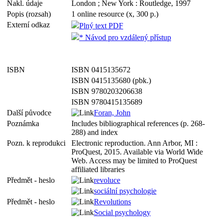
Nakl. údaje
London ; New York : Routledge, 1997
Popis (rozsah)
1 online resource (x, 300 p.)
Externí odkaz
Plný text PDF
* Návod pro vzdálený přístup
ISBN
ISBN 0415135672
ISBN 0415135680 (pbk.)
ISBN 9780203206638
ISBN 9780415135689
Další původce
Foran, John
Poznámka
Includes bibliographical references (p. 268-
288) and index
Pozn. k reprodukci
Electronic reproduction. Ann Arbor, MI :
ProQuest, 2015. Available via
World
Wide
Web. Access may be limited
to
ProQuest
affiliated libraries
Předmět - heslo
revoluce
sociální psychologie
Předmět - heslo
Revolutions
Social psychology