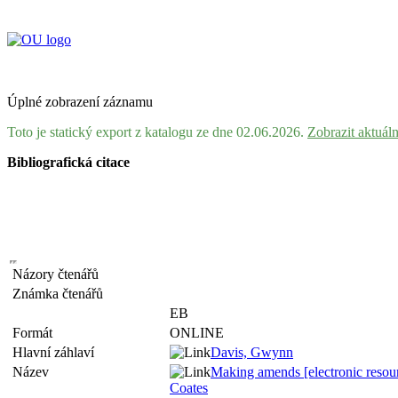
Úplné zobrazení záznamu
Toto je statický export z katalogu ze dne 02.06.2026.
Zobrazit aktuál
Bibliografická citace
Názory čtenářů
Známka čtenářů
EB
Formát
ONLINE
Hlavní záhlaví
Davis, Gwynn
Název
Making amends [electronic resour
Coates