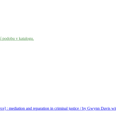
ní podobu v katalogu.
ce] : mediation and reparation in criminal justice / by Gwynn Davis 