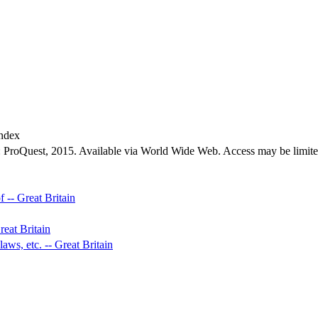
index
: ProQuest, 2015. Available via
World
Wide Web. Access may be limit
f -- Great Britain
reat Britain
laws, etc. -- Great Britain