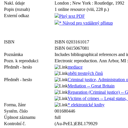
Nakl. údaje
London ; New York : Routledge, 1992
Popis (rozsah)
1 online resource (viii, 228 p.)
Externí odkaz
Plný text PDF
* Návod pro vzdálený přístup
ISBN
ISBN 0203161017
ISBN 0415067081
Poznámka
Includes bibliographical references and 
Pozn. k reprodukci
Electronic reproduction. Ann Arbor, MI 
Předmět - heslo
mediace
oběti trestných činů
Předmět - heslo
Criminal justice, Administration o
Mediation -- Great Britain
Reparation (Criminal justice) -- G
Victims of crimes -- Legal status, 
Forma, žánr
* elektronické knihy
Systém. číslo
001680446
Úplnost záznamu
full
Kontrolní č.
(Au-PeEL)EBL179929