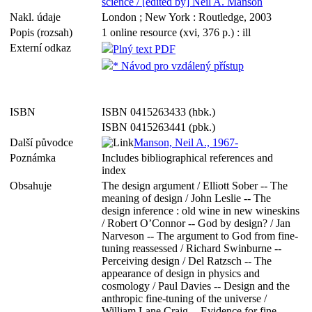
science / [edited by] Neil A. Manson
Nakl. údaje
London ; New York : Routledge, 2003
Popis (rozsah)
1 online resource (xvi, 376 p.) : ill
Externí odkaz
Plný text PDF
* Návod pro vzdálený přístup
ISBN
ISBN 0415263433 (hbk.)
ISBN 0415263441 (pbk.)
Další původce
Manson, Neil A., 1967-
Poznámka
Includes bibliographical references and
index
Obsahuje
The design argument / Elliott Sober -- The
meaning of design / John Leslie -- The
design inference : old wine in new wineskins
/ Robert O’Connor -- God by design? / Jan
Narveson -- The argument
to
God from fine-
tuning reassessed / Richard Swinburne --
Perceiving design / Del Ratzsch -- The
appearance of design in physics and
cosmology / Paul Davies -- Design and the
anthropic fine-tuning of the universe /
William Lane Craig -- Evidence for fine-