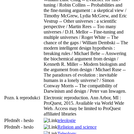
tuning / Robin Collins -- Probabilities and
the fine-tuning argument : a skeptical view /
Timothy McGrew, Lydia McGrew, and Eric
Vestrup -- Other universes : a scientific
perspective / Martin Rees -- Too many
universes / D.H. Mellor -- Fine-tuning and
multiple universes / Roger White -- The
chance of the gaps / William Dembski -- The
modern intelligent design hypothesis :
breaking rules / Michael Behe -- Answering
the biochemical argument from design /
Kenneth R. Miller -- Modern biologists and
the argument from design / Michael Ruse --
The paradoxes of evolution : inevitable
humans in a lonely universe? / Simon
Conway Morris -- The compatibility of
Darwinism and design / Peter van Inwagen.
Pozn. k reprodukci
Electronic reproduction. Ann Arbor, MI :
ProQuest, 2015. Available via
World
Wide
Web. Access may be limited
to
ProQuest
affiliated libraries
Předmět - heslo
teleologie
Předmět - heslo
Religion and science
Teleology