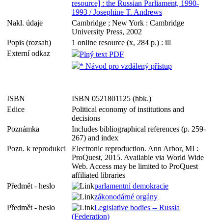
resource] : the Russian Parliament, 1990-
1993 / Josephine T. Andrews
Nakl. údaje
Cambridge ; New York : Cambridge
University Press, 2002
Popis (rozsah)
1 online resource (x, 284 p.) : ill
Externí odkaz
Plný text PDF
* Návod pro vzdálený přístup
ISBN
ISBN 0521801125 (hbk.)
Edice
Political economy of institutions and
decisions
Poznámka
Includes bibliographical references (p. 259-
267) and index
Pozn. k reprodukci
Electronic reproduction. Ann Arbor, MI :
ProQuest, 2015. Available via World Wide
Web. Access may be limited to ProQuest
affiliated libraries
Předmět - heslo
parlamentní demokracie
zákonodárné orgány
Předmět - heslo
Legislative bodies -- Russia
(Federation)