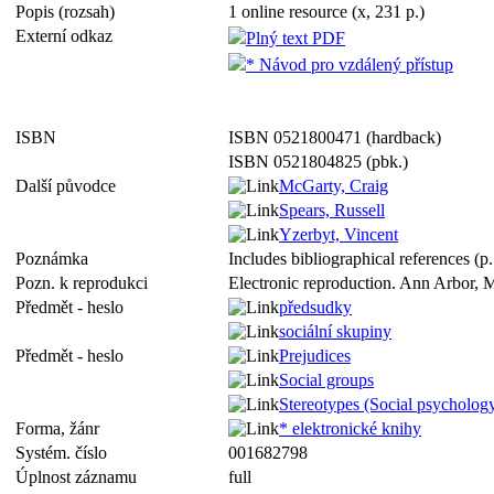
Popis (rozsah)
1 online resource (x, 231 p.)
Externí odkaz
Plný text PDF
* Návod pro vzdálený přístup
ISBN
ISBN 0521800471 (hardback)
ISBN 0521804825 (pbk.)
Další původce
McGarty, Craig
Spears, Russell
Yzerbyt, Vincent
Poznámka
Includes bibliographical references (
Pozn. k reprodukci
Electronic reproduction. Ann Arbor, M
Předmět - heslo
předsudky
sociální skupiny
Předmět - heslo
Prejudices
Social groups
Stereotypes (Social psycholog
Forma, žánr
* elektronické knihy
Systém. číslo
001682798
Úplnost záznamu
full