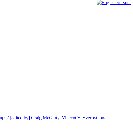
roups / [edited by] Craig McGarty, Vincent Y. Yzerbyt, and