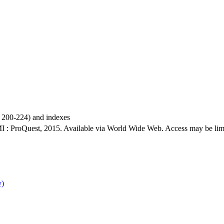
p. 200-224) and indexes
I : ProQuest, 2015. Available via World Wide Web. Access may be limite
y)