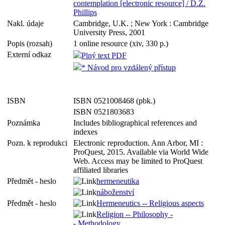
contemplation [electronic resource] / D.Z.
Phillips
Nakl. údaje
Cambridge, U.K. ; New York : Cambridge
University Press, 2001
Popis (rozsah)
1 online resource (xiv, 330 p.)
Externí odkaz
Plný text PDF
* Návod pro vzdálený přístup
ISBN
ISBN 0521008468 (pbk.)
ISBN 0521803683
Poznámka
Includes bibliographical references and
indexes
Pozn. k reprodukci
Electronic reproduction. Ann Arbor, MI :
ProQuest, 2015. Available via World Wide
Web. Access may be limited to ProQuest
affiliated libraries
Předmět - heslo
hermeneutika
náboženství
Předmět - heslo
Hermeneutics -- Religious aspects
Religion -- Philosophy -
- Methodology