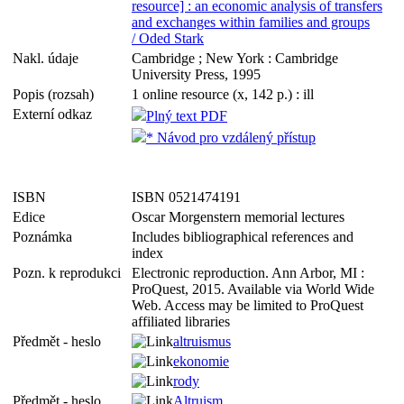
resource] : an economic analysis of transfers
and exchanges within families and groups
/ Oded Stark
Nakl. údaje
Cambridge ; New York : Cambridge
University Press, 1995
Popis (rozsah)
1 online resource (x, 142 p.) : ill
Externí odkaz
Plný text PDF
* Návod pro vzdálený přístup
ISBN
ISBN 0521474191
Edice
Oscar Morgenstern memorial lectures
Poznámka
Includes bibliographical references and
index
Pozn. k reprodukci
Electronic reproduction. Ann Arbor, MI :
ProQuest, 2015. Available via World Wide
Web. Access may be limited to ProQuest
affiliated libraries
Předmět - heslo
altruismus
ekonomie
rody
Předmět - heslo
Altruism