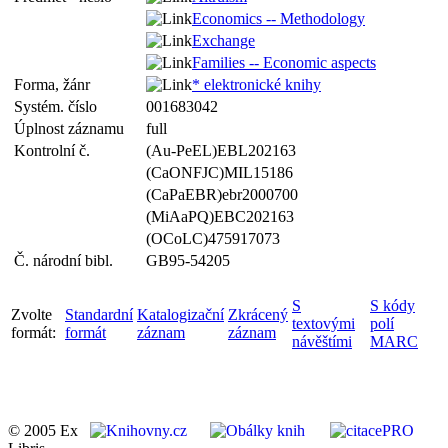
Economics -- Methodology
Exchange
Families -- Economic aspects
Forma, žánr
* elektronické knihy
Systém. číslo
001683042
Úplnost záznamu
full
Kontrolní č.
(Au-PeEL)EBL202163
(CaONFJC)MIL15186
(CaPaEBR)ebr2000700
(MiAaPQ)EBC202163
(OCoLC)475917073
Č. národní bibl.
GB95-54205
S
S kódy
Zvolte
Standardní
Katalogizační
Zkrácený
textovými
polí
formát:
formát
záznam
záznam
návěštími
MARC
© 2005 Ex