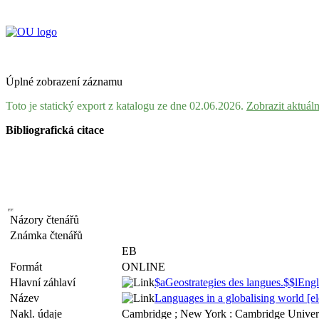
Úplné zobrazení záznamu
Toto je statický export z katalogu ze dne 02.06.2026.
Zobrazit aktuál
Bibliografická citace
Názory čtenářů
Známka čtenářů
EB
Formát
ONLINE
Hlavní záhlaví
$aGeostrategies des langues.$$lEngl
Název
Languages in a globalising world [el
Nakl. údaje
Cambridge ; New York : Cambridge Univers