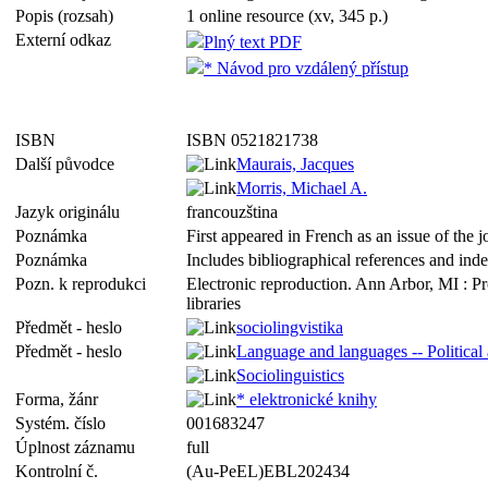
Popis (rozsah)
1 online resource (xv, 345 p.)
Externí odkaz
Plný text PDF
* Návod pro vzdálený přístup
ISBN
ISBN 0521821738
Další původce
Maurais, Jacques
Morris, Michael A.
Jazyk originálu
francouzština
Poznámka
First appeared in French as an issue of the
Poznámka
Includes bibliographical references and ind
Pozn. k reprodukci
Electronic reproduction. Ann Arbor, MI : P
libraries
Předmět - heslo
sociolingvistika
Předmět - heslo
Language and languages -- Political 
Sociolinguistics
Forma, žánr
* elektronické knihy
Systém. číslo
001683247
Úplnost záznamu
full
Kontrolní č.
(Au-PeEL)EBL202434