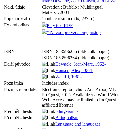
Marc Dewaele, Alex Housen, and Li Wei
Nakl. údaje
Clevedon ; Buffalo : Multilingual
Matters, c2003
Popis (rozsah)
1 online resource (ix, 233 p.)
Externí odkaz
Plný text PDF
* Návod pro vzdálený přístup
ISBN
ISBN 1853596256 (pbk : alk. paper)
ISBN 1853596264 (hbk : alk. paper)
Další původce
Dewaele, Jean-Marc, 1962-
Housen, Alex, 1964-
Wei, Li, 1961-
Poznámka
Includes index
Pozn. k reprodukci
Electronic reproduction. Ann Arbor, MI :
ProQuest, 2015. Available via World Wide
Web. Access may be limited to ProQuest
affiliated libraries
Předmět - heslo
bilingvismus
Předmět - heslo
Bilingualism
Language and languages