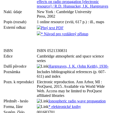
effects on radio propagation [electronic
resource] / R.D. Hunsucker, J.K. Hargreaves
Nakl. údaje
New York : Cambridge University
Press, 2002
Popis (rozsah)
1 online resource (xviii, 617 p.) : ill., maps
Externí odkaz
Plný text PDF
* Návod pro vzdálený přístup
ISBN
ISBN 0521330831
Edice
Cambridge atmospheric and space science
series
Další původce
Hargreaves, J. K. (John Keith), 1930-
Poznámka
Includes bibliographical references (p. 607-
611) and index
Pozn. k reprodukci
Electronic reproduction. Ann Arbor, MI :
ProQuest, 2015. Available via World Wide
Web. Access may be limited to ProQuest
affiliated libraries
Předmět - heslo
Ionospheric radio wave propagation
Forma, žánr
* elektronické knihy
Systém. číslo
001683701