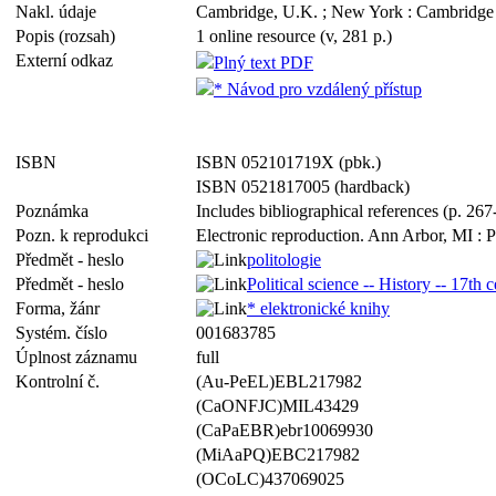
Nakl. údaje
Cambridge, U.K. ; New York : Cambridge 
Popis (rozsah)
1 online resource (v, 281 p.)
Externí odkaz
Plný text PDF
* Návod pro vzdálený přístup
ISBN
ISBN 052101719X (pbk.)
ISBN 0521817005 (hardback)
Poznámka
Includes bibliographical references (p. 26
Pozn. k reprodukci
Electronic reproduction. Ann Arbor, MI : P
Předmět - heslo
politologie
Předmět - heslo
Political science -- History -- 17th 
Forma, žánr
* elektronické knihy
Systém. číslo
001683785
Úplnost záznamu
full
Kontrolní č.
(Au-PeEL)EBL217982
(CaONFJC)MIL43429
(CaPaEBR)ebr10069930
(MiAaPQ)EBC217982
(OCoLC)437069025