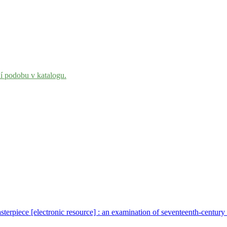
ní podobu v katalogu.
erpiece [electronic resource] : an examination of seventeenth-century 