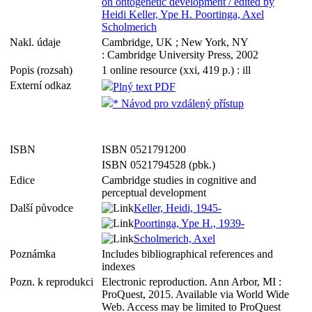
on ontogenetic development / edited by
Heidi Keller, Ype H. Poortinga, Axel
Scholmerich
Nakl. údaje
Cambridge, UK ; New York, NY
: Cambridge University Press, 2002
Popis (rozsah)
1 online resource (xxi, 419 p.) : ill
Externí odkaz
Plný text PDF
* Návod pro vzdálený přístup
ISBN
ISBN 0521791200
ISBN 0521794528 (pbk.)
Edice
Cambridge studies in cognitive and
perceptual development
Další původce
Keller, Heidi, 1945-
Poortinga, Ype H., 1939-
Scholmerich, Axel
Poznámka
Includes bibliographical references and
indexes
Pozn. k reprodukci
Electronic reproduction. Ann Arbor, MI :
ProQuest, 2015. Available via World Wide
Web. Access may be limited to ProQuest