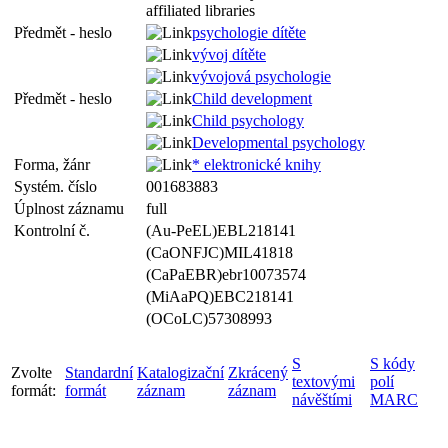
affiliated libraries
Předmět - heslo
psychologie dítěte
vývoj dítěte
vývojová psychologie
Předmět - heslo
Child development
Child psychology
Developmental psychology
Forma, žánr
* elektronické knihy
Systém. číslo
001683883
Úplnost záznamu
full
Kontrolní č.
(Au-PeEL)EBL218141
(CaONFJC)MIL41818
(CaPaEBR)ebr10073574
(MiAaPQ)EBC218141
(OCoLC)57308993
S
S kódy
Zvolte
Standardní
Katalogizační
Zkrácený
textovými
polí
formát:
formát
záznam
záznam
návěštími
MARC