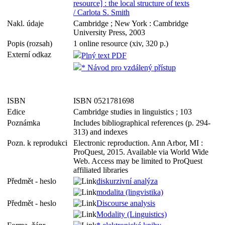
resource] : the local structure of texts
/ Carlota S. Smith
Nakl. údaje
Cambridge ; New York : Cambridge
University Press, 2003
Popis (rozsah)
1 online resource (xiv, 320 p.)
Externí odkaz
Plný text PDF
* Návod pro vzdálený přístup
ISBN
ISBN 0521781698
Edice
Cambridge studies in linguistics ; 103
Poznámka
Includes bibliographical references (p. 294-
313) and indexes
Pozn. k reprodukci
Electronic reproduction. Ann Arbor, MI :
ProQuest, 2015. Available via World Wide
Web. Access may be limited to ProQuest
affiliated libraries
Předmět - heslo
diskurzivní analýza
modalita (lingvistika)
Předmět - heslo
Discourse analysis
Modality (Linguistics)