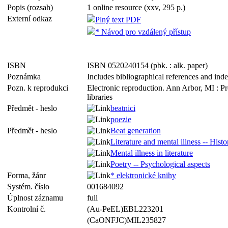
Popis (rozsah)
1 online resource (xxv, 295 p.)
Externí odkaz
Plný text PDF
* Návod pro vzdálený přístup
ISBN
ISBN 0520240154 (pbk. : alk. paper)
Poznámka
Includes bibliographical references and ind
Pozn. k reprodukci
Electronic reproduction. Ann Arbor, MI : P
libraries
Předmět - heslo
beatnici
poezie
Předmět - heslo
Beat generation
Literature and mental illness -- Histo
Mental illness in literature
Poetry -- Psychological aspects
Forma, žánr
* elektronické knihy
Systém. číslo
001684092
Úplnost záznamu
full
Kontrolní č.
(Au-PeEL)EBL223201
(CaONFJC)MIL235827