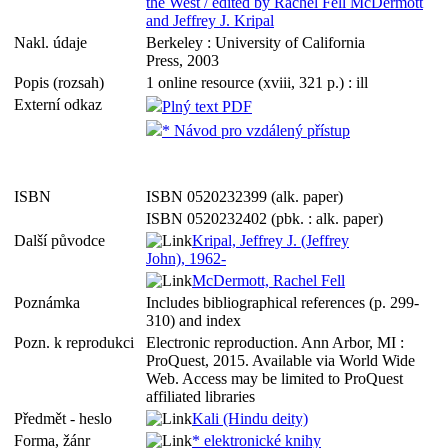
the West / edited by Rachel Fell McDermott
and Jeffrey J. Kripal
Nakl. údaje
Berkeley : University of California
Press, 2003
Popis (rozsah)
1 online resource (xviii, 321 p.) : ill
Externí odkaz
Plný text PDF
* Návod pro vzdálený přístup
ISBN
ISBN 0520232399 (alk. paper)
ISBN 0520232402 (pbk. : alk. paper)
Další původce
Kripal, Jeffrey J. (Jeffrey
John), 1962-
McDermott, Rachel Fell
Poznámka
Includes bibliographical references (p. 299-
310) and index
Pozn. k reprodukci
Electronic reproduction. Ann Arbor, MI :
ProQuest, 2015. Available via World Wide
Web. Access may be limited to ProQuest
affiliated libraries
Předmět - heslo
Kali (Hindu deity)
Forma, žánr
* elektronické knihy