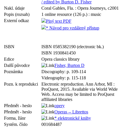
/ edited by Burton D. Fisher
Nakl. údaje
Coral Gables, Fla. : Opera Journeys, c2001
Popis (rozsah)
1 online resource (126 p.) : music
Externí odkaz
Plný text PDF
* Návod pro vzdálený přístup
ISBN
ISBN 0585382190 (electronic bk.)
ISBN 1930841450
Edice
Opera classics library
Další původce
Fisher, Burton D
Poznámka
Discography: p. 109-114
Videography: p. 115-118
Pozn. k reprodukci
Electronic reproduction. Ann Arbor, MI :
ProQuest, 2015. Available via World Wide
Web. Access may be limited to ProQuest
affiliated libraries
Předmět - heslo
opery
Předmět - heslo
Operas -- Librettos
Forma, žánr
* elektronické knihy
Systém. číslo
001684487