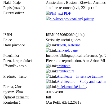
Nakl. údaje
Amsterdam ; Boston : Elsevier, Architec
Popis (rozsah)
1 online resource (xvii, 221 p.) : ill
Externí odkaz
Plný text PDF
* Návod pro vzdálený přístup
ISBN
ISBN 0750662069 (pbk.)
Edice
Seriously useful guides
Další původce
Ruedi, Katerina
Tankard, Jane
Poznámka
Includes bibliographical references (p. 
Pozn. k reprodukci
Electronic reproduction. Ann Arbor, MI 
Předmět - heslo
architekti
architektura
Předmět - heslo
Architects -- In-service training
Architecture -- Study and teachin
Forma, žánr
* elektronické knihy
Systém. číslo
001684588
Úplnost záznamu
full
Kontrolní č.
(Au-PeEL)EBL226818