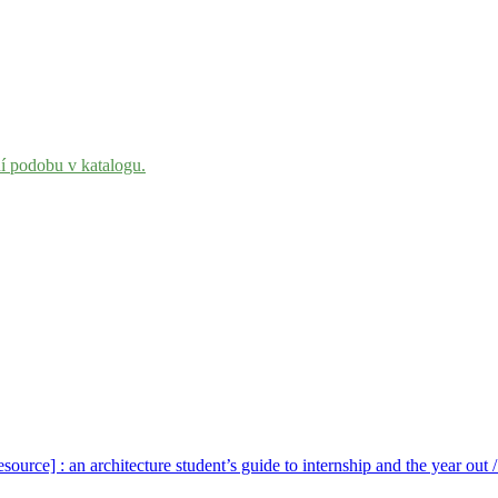
ní podobu v katalogu.
resource] : an architecture student’s guide to internship and the year ou