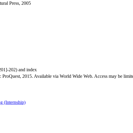
tural Press, 2005
[201]-202) and index
: ProQuest, 2015. Available via World Wide Web. Access may be limited 
g (Internship)