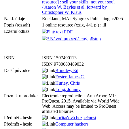
resource] : sell your skillz, not your soul
/ Aaron W. Bayles et al; forward by
Christopher W. Klaus
Nakl. údaje
Rockland, MA : Syngress Publishing, c2005
Popis (rozsah)
1 online resource (xxix, 441 p.) : ill
Externí odkaz
Plný text PDF
* Návod pro vzdálený přístup
ISBN
ISBN 1597490113
ISBN 9780080489032
Další původce
Brindley, Ed
Foster, James C.
Hurley, Chris
Long, Johnny
Pozn. k reprodukci
Electronic reproduction. Ann Arbor, MI :
ProQuest, 2015. Available via World Wide
Web. Access may be limited to ProQuest
affiliated libraries
Předmět - heslo
počítačová bezpečnost
Předmět - heslo
Computer hackers