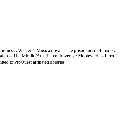
inwardness : Willaert’s Musica nova -- The prisonhouse of mode :
ldo -- The Mirtillo/Amarilli controversy : Monteverdi -- I modi.
ed to ProQuest affiliated libraries