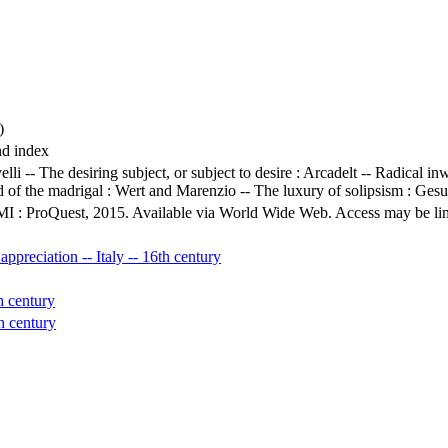
)
nd index
lli -- The desiring subject, or subject to desire : Arcadelt -- Radical 
of the madrigal : Wert and Marenzio -- The luxury of solipsism : Gesua
MI : ProQuest, 2015. Available via World Wide Web. Access may be limit
 appreciation -- Italy -- 16th century
h century
h century