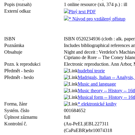
Popis (rozsah)
1 online resource (xii, 374 p.) : ill
Externí odkaz
Plný text PDF
* Návod pro vzdálený přístup
ISBN
ISBN 0520234936 (cloth : alk. paper
Poznámka
Includes bibliographical references a
Obsahuje
Night and deceit : Verdelot’s Machiave
Cipriano de Rore -- The Coney Island 
Pozn. k reprodukci
Electronic reproduction. Ann Arbor, 
Předmět - heslo
hudební teorie
Předmět - heslo
Madrigals, Italian -- Analysis,
Music and language
Music theory -- History -- 16t
Musical form -- History -- 16t
Forma, žánr
* elektronické knihy
Systém. číslo
001684652
Úplnost záznamu
full
Kontrolní č.
(Au-PeEL)EBL227311
(CaPaEBR)ebr10074318