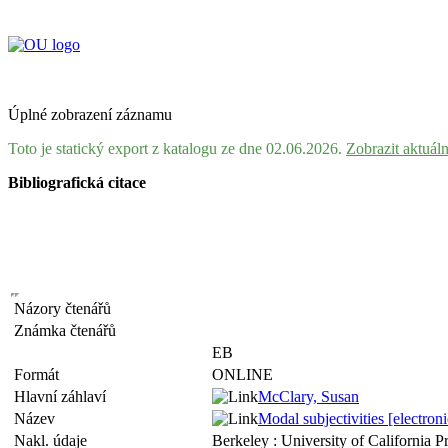
Úplné zobrazení záznamu
Toto je statický export z katalogu ze dne 02.06.2026.
Zobrazit aktuál
Bibliografická citace
Názory čtenářů
Známka čtenářů
EB
Formát
ONLINE
Hlavní záhlaví
McClary, Susan
Název
Modal subjectivities [electron
Nakl. údaje
Berkeley : University of California P