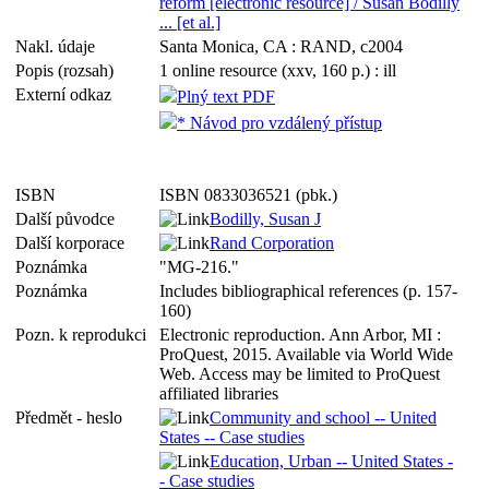
reform [electronic resource] / Susan Bodilly
... [et al.]
Nakl. údaje
Santa Monica, CA : RAND, c2004
Popis (rozsah)
1 online resource (xxv, 160 p.) : ill
Externí odkaz
Plný text PDF
* Návod pro vzdálený přístup
ISBN
ISBN 0833036521 (pbk.)
Další původce
Bodilly, Susan J
Další korporace
Rand Corporation
Poznámka
"MG-216."
Poznámka
Includes bibliographical references (p. 157-
160)
Pozn. k reprodukci
Electronic reproduction. Ann Arbor, MI :
ProQuest, 2015. Available via World Wide
Web. Access may be limited to ProQuest
affiliated libraries
Předmět - heslo
Community and school -- United
States -- Case studies
Education, Urban -- United States -
- Case studies