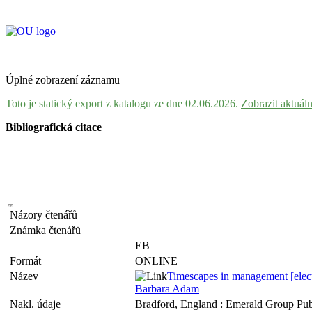
Úplné zobrazení záznamu
Toto je statický export z katalogu ze dne 02.06.2026.
Zobrazit aktuál
Bibliografická citace
Názory čtenářů
Známka čtenářů
EB
Formát
ONLINE
Název
Timescapes in management [electro
Barbara Adam
Nakl. údaje
Bradford, England : Emerald Group Pub