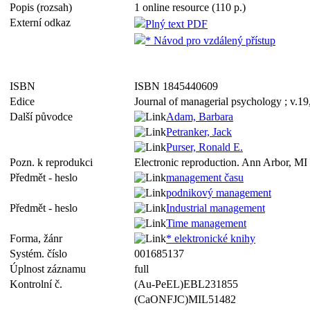
Popis (rozsah)
1 online resource (110 p.)
Externí odkaz
Plný text PDF
* Návod pro vzdálený přístup
ISBN
ISBN 1845440609
Edice
Journal of managerial psychology ; v.19,
Další původce
Adam, Barbara
Petranker, Jack
Purser, Ronald E.
Pozn. k reprodukci
Electronic reproduction. Ann Arbor, MI 
Předmět - heslo
management času
podnikový management
Předmět - heslo
Industrial management
Time management
Forma, žánr
* elektronické knihy
Systém. číslo
001685137
Úplnost záznamu
full
Kontrolní č.
(Au-PeEL)EBL231855
(CaONFJC)MIL51482